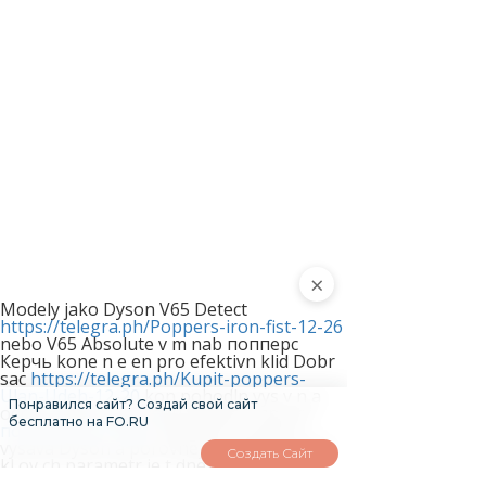
×
Modely jako Dyson V65 Detect
https://telegra.ph/Poppers-iron-fist-12-26
nebo V65 Absolute v m nab попперс
Керчь kone n e en pro efektivn klid Dobr
sac
https://telegra.ph/Kupit-poppers-
Ulan-Udeh-12-20
kon pohodln vys v n a
Понравился сайт? Создай свой сайт
odoln materi ly to jsou vysava e zna ky
бесплатно на FO.RU
попперс Каспийск
Objevte sv j ide ln
vysava Dyson a porovnejte modely podle
Создать Сайт
kl ov ch parametr je t dnes Vyberte si
vysava s vynikaj c m sac m v konem a